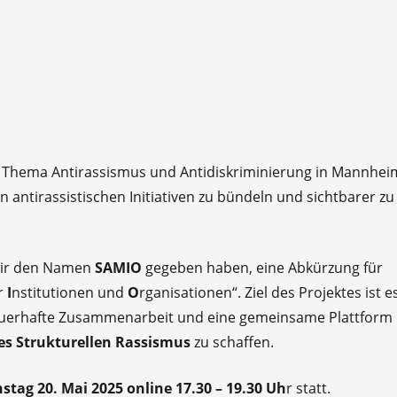
zum Thema Antirassismus und Antidiskriminierung in Mannhei
gen antirassistischen Initiativen zu bündeln und sichtbarer zu
 wir den Namen
SAMIO
gegeben haben, eine Abkürzung für
r
I
nstitutionen und
O
rganisationen“. Ziel des Projektes ist es
auerhafte Zusammenarbeit und eine gemeinsame Plattform 
es Strukturellen Rassismus
zu schaffen.
stag 20. Mai 2025 online 17.30 – 19.30 Uh
r statt.