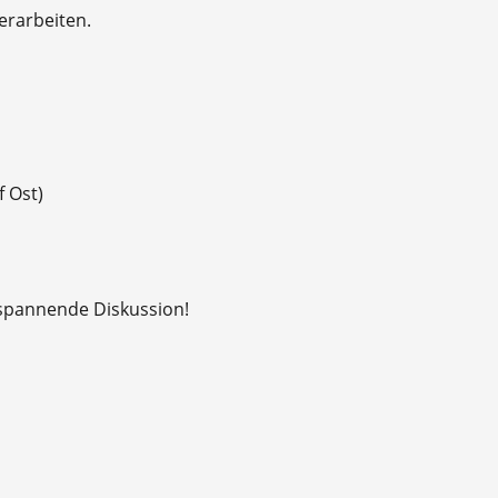
erarbeiten.
 Ost)
 spannende Diskussion!