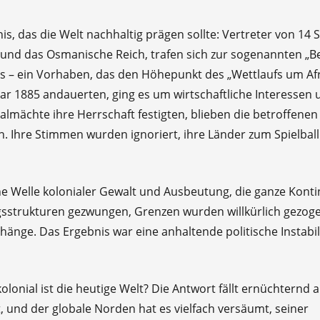
s, das die Welt nachhaltig prägen sollte: Vertreter von 14 
und das Osmanische Reich, trafen sich zur sogenannten „Be
ikas – ein Vorhaben, das den Höhepunkt des „Wettlaufs um Afr
uar 1885 andauerten, ging es um wirtschaftliche Interessen 
lmächte ihre Herrschaft festigten, blieben die betroffenen
n. Ihre Stimmen wurden ignoriert, ihre Länder zum Spielball
ine Welle kolonialer Gewalt und Ausbeutung, die ganze Kont
ngsstrukturen gezwungen, Grenzen wurden willkürlich gezog
nge. Das Ergebnis war eine anhaltende politische Instabili
olonial ist die heutige Welt? Die Antwort fällt ernüchternd a
, und der globale Norden hat es vielfach versäumt, seiner