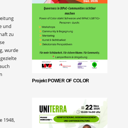
Leitung
le und
haft zu
ese
ng, wurde
gezielte
 auch
en
Projekt POWER OF COLOR
e 1948,