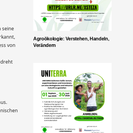
h seine
rkannt,
Agroökologie: Verstehen, Handeln,
ess von
Verändern
 dreht
mus.
anischen