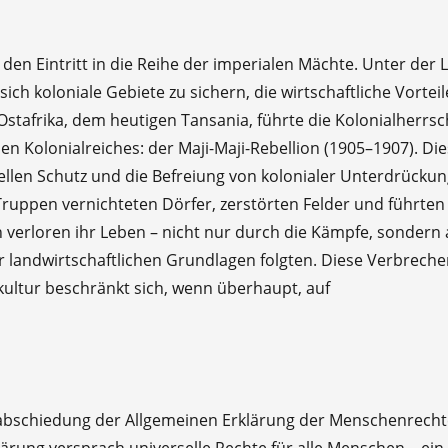
den Eintritt in die Reihe der imperialen Mächte. Unter der 
ich koloniale Gebiete zu sichern, die wirtschaftliche Vortei
Ostafrika, dem heutigen Tansania, führte die Kolonialherrsc
 Kolonialreiches: der Maji-Maji-Rebellion (1905–1907). Di
ellen Schutz und die Befreiung von kolonialer Unterdrücku
ruppen vernichteten Dörfer, zerstörten Felder und führten 
verloren ihr Leben – nicht nur durch die Kämpfe, sondern
r landwirtschaftlichen Grundlagen folgten. Diese Verbrech
ultur beschränkt sich, wenn überhaupt, auf
erabschiedung der Allgemeinen Erklärung der Menschenrecht
lärung versprach universelle Rechte für alle Menschen – ein