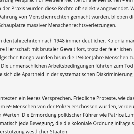
n der Praxis wurden diese Rechte oft selektiv angewendet.
 Wahrung von Menschenrechten gemacht wurden, blieben di
 Schauplätze massiver Menschenrechtsverletzungen.
n den Jahrzehnten nach 1948 immer deutlicher. Kolonialmä
e Herrschaft mit brutaler Gewalt fort, trotz der feierlichen
lgischen Kongo wurden bis in die 1940er Jahre Menschen z
. Die unmenschlichen Arbeitsbedingungen führten zum Tod
e sich die Apartheid in der systematischen Diskriminierung
texten ein leeres Versprechen. Friedliche Proteste, wie da
dem 69 Menschen von der Polizei erschossen wurden, verdeu
en Werten. Die Ermordung politischer Führer wie Patrice L
matisch jede Bewegung, die die koloniale Ordnung infrage st
erstützung westlicher Staaten.