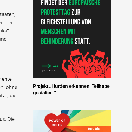
Staaten,
rliner
ika“
und
inente
Projekt „Hürden erkennen. Teilhabe
en, ohne
gestalten.“
tät, die
us. Die