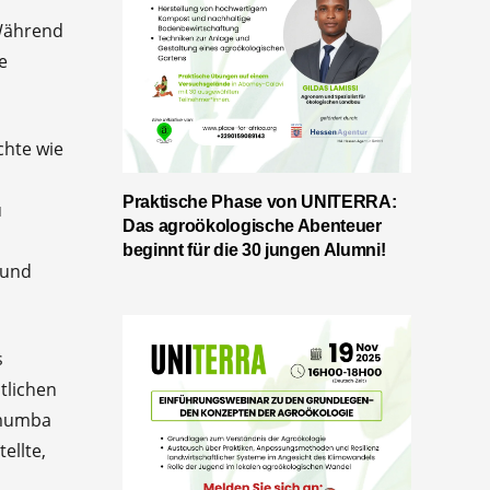
 Während
e
chte wie
Praktische Phase von UNITERRA:
u
Das agroökologische Abenteuer
beginnt für die 30 jungen Alumni!
 und
s
tlichen
umumba
ellte,