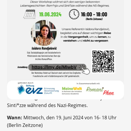
Die PLACE e.V lädt Sie zu einer weiteren
Veranstaltung im Rahmen ihres Projekts “Flinmi”
(Erinnere dich an mich, Erinnere mich daran) ein.
Was:
Verborgene Geschichten von Rom*nja und
Sinti*zze während des Nazi-Regimes.
Wann:
Mittwoch, den 19. Juni 2024 von 16- 18 Uhr
(Berlin Zeitzone)