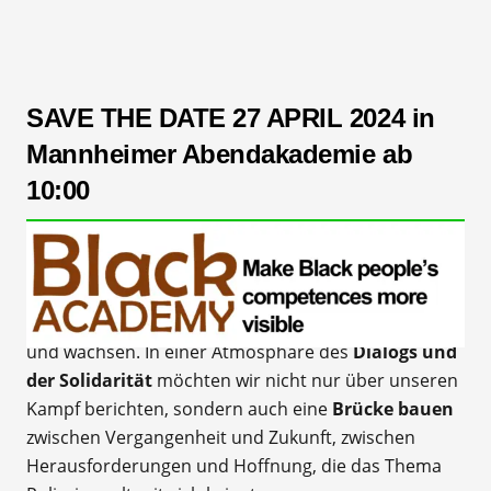
SAVE THE DATE 27 APRIL 2024 in
Mannheimer Abendakademie ab
10:00
Ein Jahr nach dem Vorfall der Polizeigewalt gegen
Mitglieder der Black Academy
, laden wir Sie
herzlich ein, zusammenzukommen, um
um
gemeinsam aus unseren Kampf zu lernen, verstehen
und wachsen
. In einer Atmosphäre des
Dialogs und
der Solidarität
möchten wir nicht nur über unseren
Kampf berichten, sondern auch eine
Brücke bauen
zwischen Vergangenheit und Zukunft, zwischen
Herausforderungen und Hoffnung, die das Thema